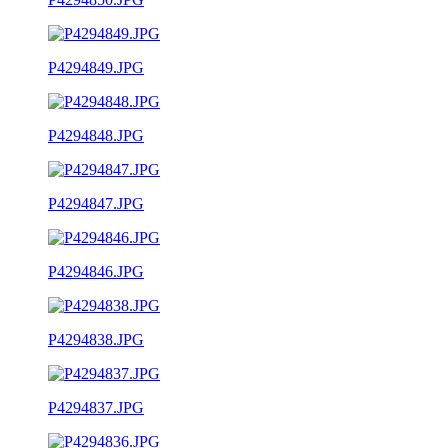
P4294849.JPG
P4294848.JPG
P4294847.JPG
P4294846.JPG
P4294838.JPG
P4294837.JPG