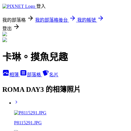
登入
我的部落格
我的部落格後台
我的帳號
登出
卡琳。摸魚兒趣
相簿
部落格
名片
ROMA DAY3 的相簿照片
P8115291.JPG