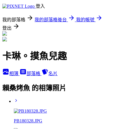
登入
我的部落格
我的部落格後台
我的帳號
登出
卡琳。摸魚兒趣
相簿
部落格
名片
賴桑烤魚 的相簿照片
PB180328.JPG