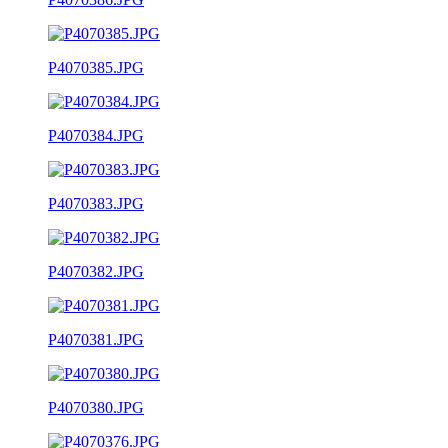
P4070385.JPG
P4070384.JPG
P4070383.JPG
P4070382.JPG
P4070381.JPG
P4070380.JPG