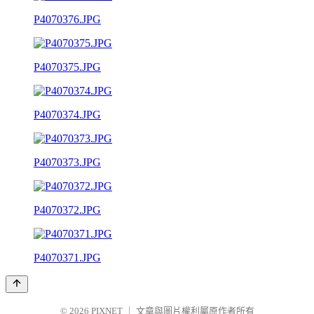
P4070376.JPG
P4070375.JPG
P4070374.JPG
P4070373.JPG
P4070372.JPG
P4070371.JPG
© 2026
PIXNET
｜
文章與圖片權利屬原作者所有