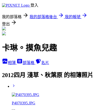
登入
我的部落格
我的部落格後台
我的帳號
登出
卡琳。摸魚兒趣
相簿
部落格
名片
2012四月 淺草、秋葉原 的相簿照片
P4070395.JPG