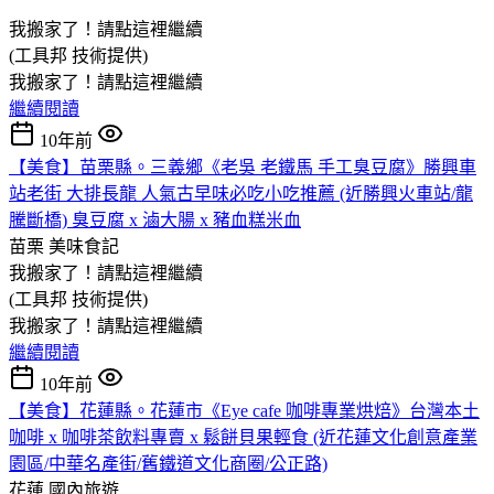
我搬家了！請點這裡繼續
(工具邦 技術提供)
我搬家了！請點這裡繼續
繼續閱讀
10年前
【美食】苗栗縣。三義鄉《老吳 老鐵馬 手工臭豆腐》勝興車
站老街 大排長龍 人氣古早味必吃小吃推薦 (近勝興火車站/龍
騰斷橋) 臭豆腐 x 滷大腸 x 豬血糕米血
苗栗
美味食記
我搬家了！請點這裡繼續
(工具邦 技術提供)
我搬家了！請點這裡繼續
繼續閱讀
10年前
【美食】花蓮縣。花蓮市《Eye cafe 咖啡專業烘焙》台灣本土
咖啡 x 咖啡茶飲料專賣 x 鬆餅貝果輕食 (近花蓮文化創意產業
園區/中華名產街/舊鐵道文化商圈/公正路)
花蓮
國內旅遊