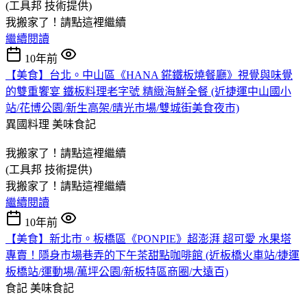
(工具邦 技術提供)
我搬家了！請點這裡繼續
繼續閱讀
10年前
【美食】台北。中山區《HANA 錵鐵板燒餐廳》視覺與味覺
的雙重饗宴 鐵板料理老字號 精緻海鮮全餐 (近捷運中山國小
站/花博公園/新生高架/晴光市場/雙城街美食夜市)
異國料理
美味食記
我搬家了！請點這裡繼續
(工具邦 技術提供)
我搬家了！請點這裡繼續
繼續閱讀
10年前
【美食】新北市。板橋區《PONPIE》超澎湃 超可愛 水果塔
專賣！隱身市場巷弄的下午茶甜點咖啡館 (近板橋火車站/捷運
板橋站/運動場/萬坪公園/新板特區商圈/大遠百)
食記
美味食記