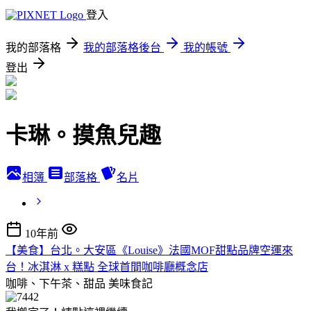
登入
我的部落格
我的部落格後台
我的帳號
登出
卡琳。摸魚兒趣
相簿
部落格
名片
10年前
【美食】台北。大安區《Louise》法國MOF甜點品牌空運來
台！冰淇淋 x 糕點 全球首間咖啡廳概念店
咖啡、下午茶、甜品
美味食記