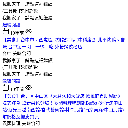
我搬家了！請點這裡繼續
(工具邦 技術提供)
我搬家了！請點這裡繼續
繼續閱讀
10年前
【美食】台中市。西屯區《御記烤鴨 (中科店)》北平烤鴨 x 魯
味 台中第一間！一鴨二吃 外帶烤鴨老店
台中
美味食記
我搬家了！請點這裡繼續
(工具邦 技術提供)
我搬家了！請點這裡繼續
繼續閱讀
10年前
【美食】台北。中山區《大倉久和大飯店 歐風館自助餐廳》
法式洋食 12新菜色登場！多國料理吃到飽Buffet (近捷運中山
站/新光三越南西館/當代藝術館/林森北路/南京東路/中山北路)
附價格及優惠資訊
異國料理
美味食記